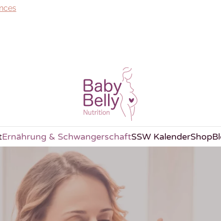
ences
t
Ernährung & Schwangerschaft
SSW Kalender
Shop
B