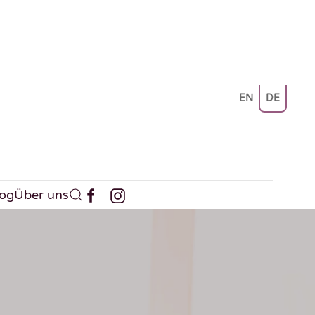
EN
DE
log
Über uns