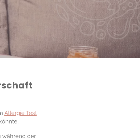
rschaft
em
Allergie Test
könnte.
du während der