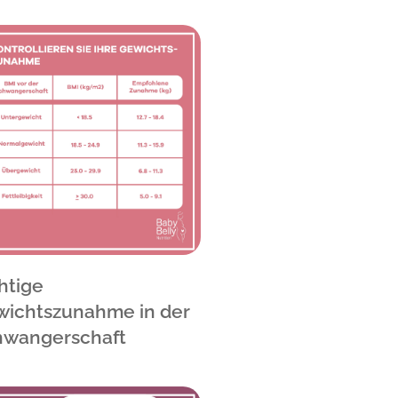
htige
ichtszunahme in der
hwangerschaft