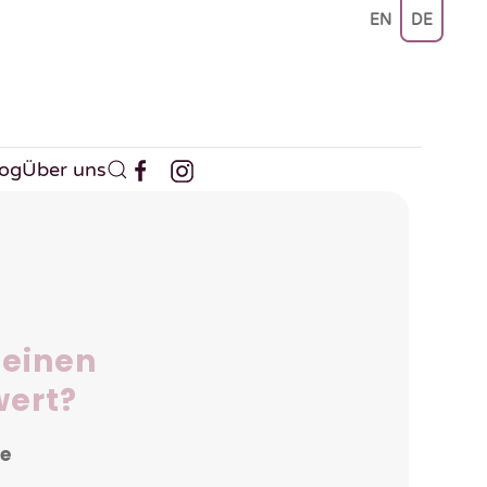
EN
DE
log
Über uns
deinen
wert?
le