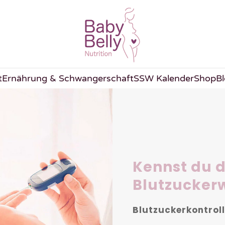
t
Ernährung & Schwangerschaft
SSW Kalender
Shop
B
Kennst du 
Blutzucker
Blutzuckerkontrol